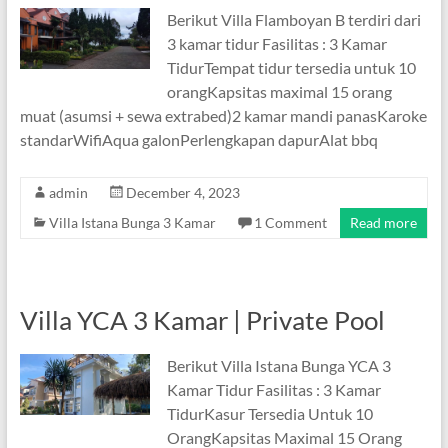
Berikut Villa Flamboyan B terdiri dari
3 kamar tidur Fasilitas : 3 Kamar
TidurTempat tidur tersedia untuk 10
orangKapsitas maximal 15 orang
muat (asumsi + sewa extrabed)2 kamar mandi panasKaroke
standarWifiAqua galonPerlengkapan dapurAlat bbq
admin
December 4, 2023
Villa Istana Bunga 3 Kamar
1 Comment
Read more
Villa YCA 3 Kamar | Private Pool
Berikut Villa Istana Bunga YCA 3
Kamar Tidur Fasilitas : 3 Kamar
TidurKasur Tersedia Untuk 10
OrangKapsitas Maximal 15 Orang