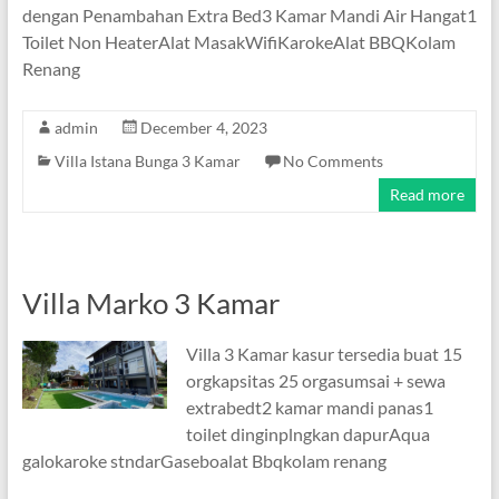
dengan Penambahan Extra Bed3 Kamar Mandi Air Hangat1
Toilet Non HeaterAlat MasakWifiKarokeAlat BBQKolam
Renang
admin
December 4, 2023
Villa Istana Bunga 3 Kamar
No Comments
Read more
Villa Marko 3 Kamar
Villa 3 Kamar kasur tersedia buat 15
orgkapsitas 25 orgasumsai + sewa
extrabedt2 kamar mandi panas1
toilet dinginplngkan dapurAqua
galokaroke stndarGaseboalat Bbqkolam renang