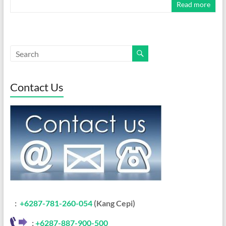
Read more
Contact Us
:
+6287-781-260-054
(Kang Cepi)
:
+62
87-887-900-500