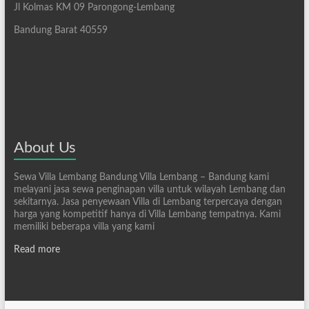
Jl Kolmas KM 09 Parongong-Lembang
Bandung Barat 40559
About Us
Sewa Villa Lembang Bandung Villa Lembang – Bandung kami
melayani jasa sewa penginapan villa untuk wilayah Lembang dan
sekitarnya. Jasa penyewaan Villa di Lembang terpercaya dengan
harga yang kompetitif hanya di Villa Lembang tempatnya. Kami
memiliki beberapa villa yang kami
Read more