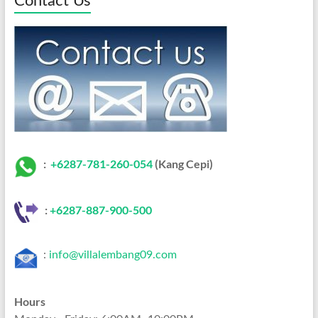
Contact Us
:
+6287-781-260-054
(Kang Cepi)
:
+62
87-887-900-500
:
info@villalembang09.com
Hours