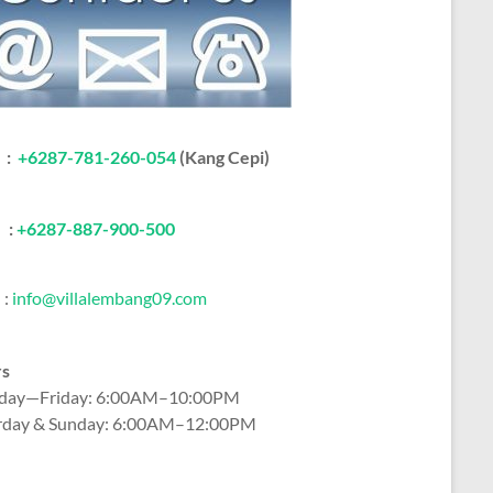
:
+6287-781-260-054
(Kang Cepi)
:
+62
87-887-900-500
:
info@villalembang09.com
rs
ay—Friday: 6:00AM–10:00PM
rday & Sunday: 6:00AM–12:00PM