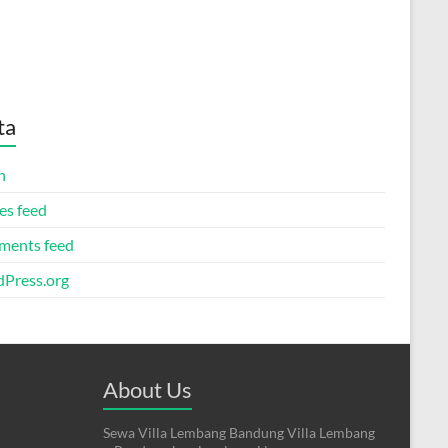
ta
n
es feed
ents feed
Press.org
About Us
Sewa Villa Lembang Bandung Villa Lembang