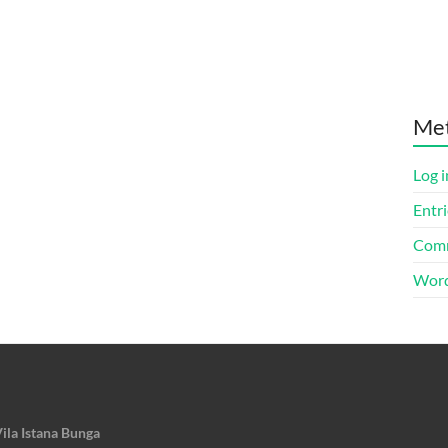
Me
Log i
Entri
Comm
Word
ila Istana Bunga