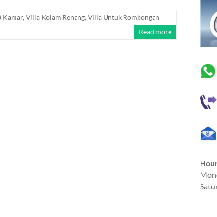
 8 Kamar
,
Villa Kolam Renang
,
Villa Untuk Rombongan
Read more
Hou
Mond
Satu