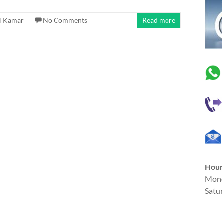
 4 Kamar
No Comments
Read more
Hou
Mond
Satu