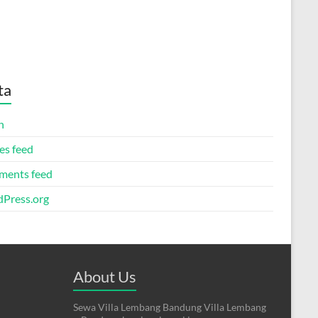
ta
n
es feed
ents feed
Press.org
About Us
Sewa Villa Lembang Bandung Villa Lembang