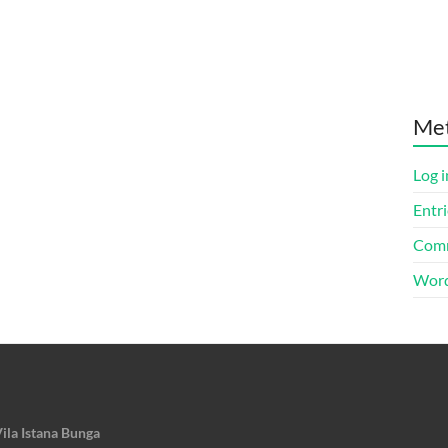
Me
Log i
Entri
Comm
Word
ila Istana Bunga