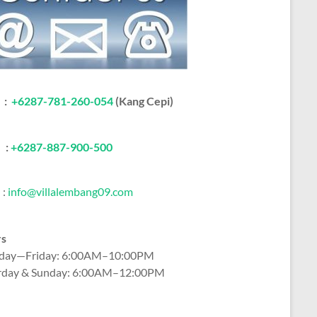
:
+6287-781-260-054
(Kang Cepi)
:
+62
87-887-900-500
:
info@villalembang09.com
rs
ay—Friday: 6:00AM–10:00PM
rday & Sunday: 6:00AM–12:00PM