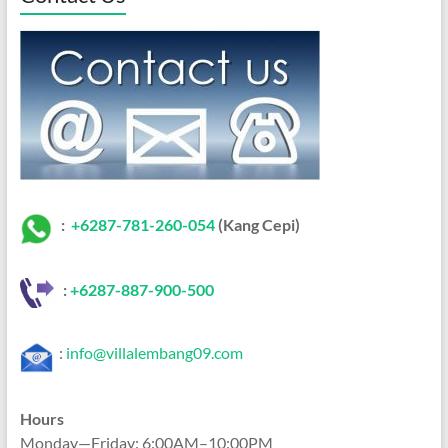
:
+6287-781-260-054
(Kang Cepi)
:
+62
87-887-900-500
:
info@villalembang09.com
Hours
Monday—Friday: 6:00AM–10:00PM