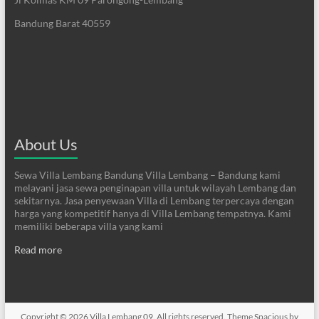
Bandung Barat 40559
About Us
Sewa Villa Lembang Bandung Villa Lembang – Bandung kami
melayani jasa sewa penginapan villa untuk wilayah Lembang dan
sekitarnya. Jasa penyewaan Villa di Lembang terpercaya dengan
harga yang kompetitif hanya di Villa Lembang tempatnya. Kami
memiliki beberapa villa yang kami
Read more
Copyright © 2026
Villa Lembang 09
. All rights reserved. Theme
Spacious
by