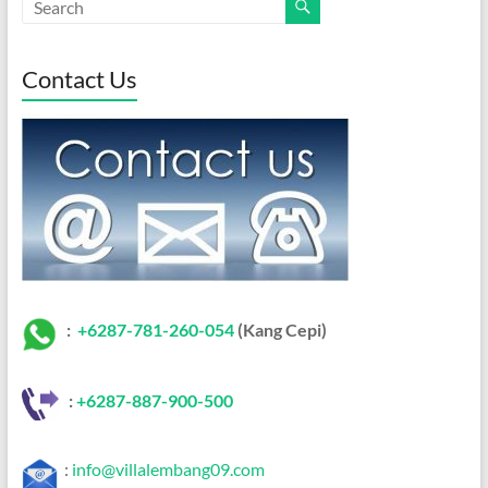
Contact Us
:
+6287-781-260-054
(Kang Cepi)
:
+62
87-887-900-500
:
info@villalembang09.com