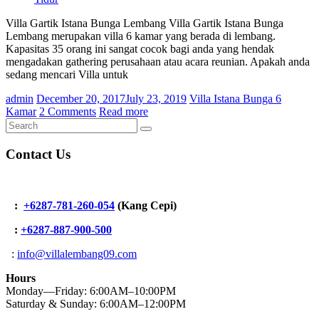
Villa Gartik Istana Bunga Lembang Villa Gartik Istana Bunga
Lembang merupakan villa 6 kamar yang berada di lembang.
Kapasitas 35 orang ini sangat cocok bagi anda yang hendak
mengadakan gathering perusahaan atau acara reunian. Apakah anda
sedang mencari Villa untuk
admin
December 20, 2017
July 23, 2019
Villa Istana Bunga 6
Kamar
2 Comments
Read more
Contact Us
:
+6287-781-260-054
(Kang Cepi)
:
+62
87-887-900-500
:
info@villalembang09.com
Hours
Monday—Friday: 6:00AM–10:00PM
Saturday & Sunday: 6:00AM–12:00PM